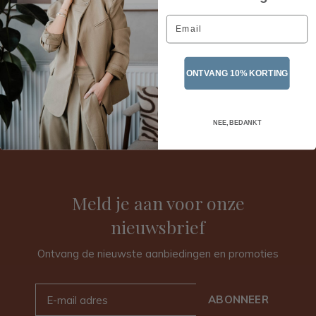
10u30 - 12u30
Email
14u00 - 18u00
10u30 - 18u00
ONTVANG 10% KORTING
NEE, BEDANKT
Meld je aan voor onze
nieuwsbrief
Ontvang de nieuwste aanbiedingen en promoties
ABONNEER