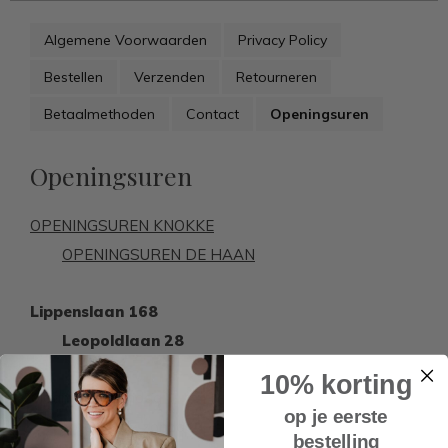
Algemene Voorwaarden
Privacy Policy
Bestellen
Verzenden
Retourneren
Betaalmethoden
Contact
Openingsuren
Openingsuren
OPENINGSUREN KNOKKE
OPENINGSUREN DE HAAN
Lippenslaan 168
Leopoldlaan 28
10% korting
Maandag - zondag
op je eerste
Maandag - zondag
bestelling