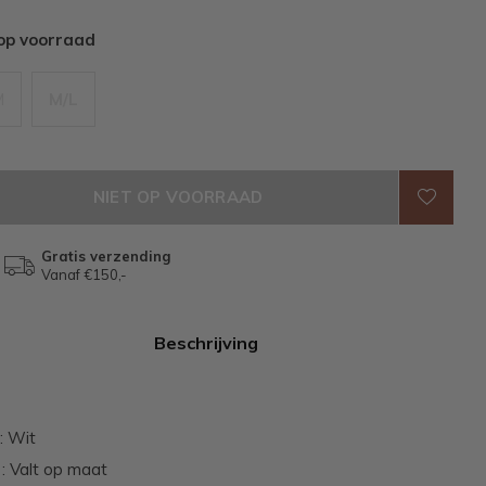
 op voorraad
M
M/L
NIET OP VOORRAAD
Gratis verzending
Vanaf €150,-
Beschrijving
 : Wit
: Valt op maat