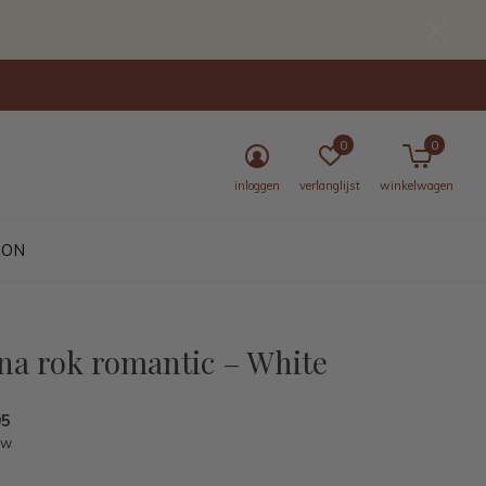
0
0
inloggen
verlanglijst
winkelwagen
BON
na rok romantic – White
95
tw