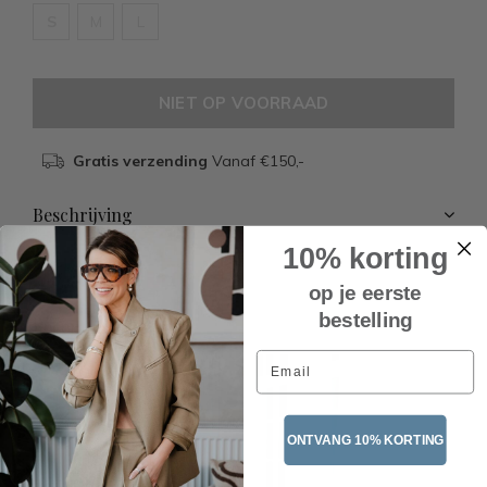
S
M
L
NIET OP VOORRAAD
Gratis verzending
Vanaf €150,-
Beschrijving
10% korting
op je eerste
bestelling
Recente artikelen
Email
ONTVANG 10% KORTING