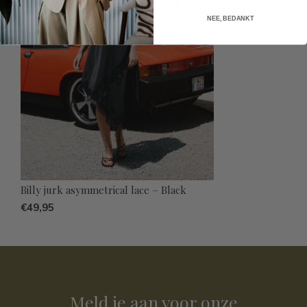
NEE, BEDANKT
Billy jurk asymmetrical lace – Black
€49,95
Meld je aan voor onze