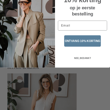
op je eerste
bestelling
Email
Sandaal hakje CL074 –
ONTVANG 10% KORTING
White
€44,95
Incl. btw
NEE, BEDANKT
Recente artikelen