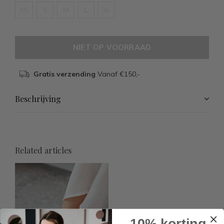
XS
S
M
L
XL
NIET OP VOORRAAD
Gratis verzending
Vanaf €150,-
Beschrijving
Related articles
10% korting