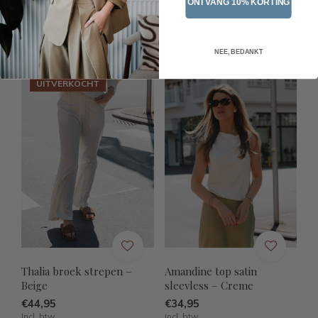
ONTVANG 10% KORTING
lange mouw – Beige
Camel
€39,95
€39,95
Incl. btw
Incl. btw
NEE, BEDANKT
UITVERKOCHT
Thalia broek strepen –
Amandine top satin
Beige
sleevless – Creme
€44,95
€34,95
Incl. btw
Incl. btw