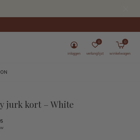
0
0
inloggen
verlanglijst
winkelwagen
BON
ly jurk kort – White
95
tw