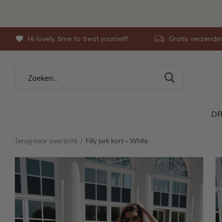
Hi lovely, time to treat yourself!
Gratis verzendi
DR
Terug naar overzicht
Filly jurk kort – White