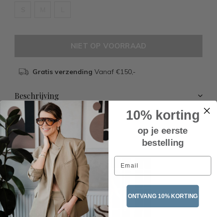
S
M
L
NIET OP VOORRAAD
Gratis verzending
Vanaf €150,-
Beschrijving
10% korting
op je eerste
bestelling
Recente artikelen
Email
ONTVANG 10% KORTING