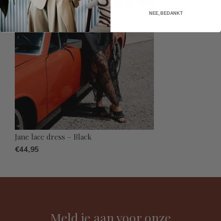
NEE, BEDANKT
Jane lace dress – Black
€44,95
Meld je aan voor onze