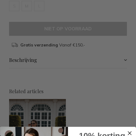
S
M
L
NIET OP VOORRAAD
Gratis verzending
Vanaf €150,-
Beschrijving
Related articles
10% korting