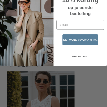
op je eerste
bestelling
Email
Fien satijnen losse broek –
ONTVANG 10% KORTING
Black
€44,95
Incl. btw
NEE, BEDANKT
Recente artikelen