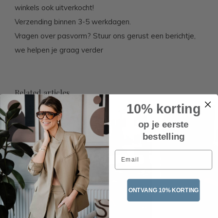
winkels ook uitverkocht!
Verzending binnen 3-5 werkdagen.
Vragen over pasvorm? Stuur ons gerust een berichtje,
we helpen je graag verder
Related articles
10% korting
op je eerste
bestelling
Email
ONTVANG 10% KORTING