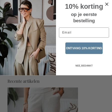
10% korting
op je eerste
bestelling
Email
ONTVANG 10% KORTING
Taky Top – Creme
€39,95
NEE, BEDANKT
Incl. btw
Recente artikelen