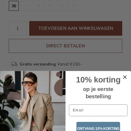
36
37
38
39
40
41
TOEVOEGEN AAN WINKELWAGEN
DIRECT BETALEN
Gratis verzending
Vanaf €150,-
10% korting
Beschrijving
op je eerste
bestelling
Email
Recente artikelen
ONTVANG 10% KORTING