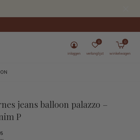
0
0
inloggen
verlanglijst
winkelwagen
BON
nes jeans balloon palazzo –
nim P
95
tw