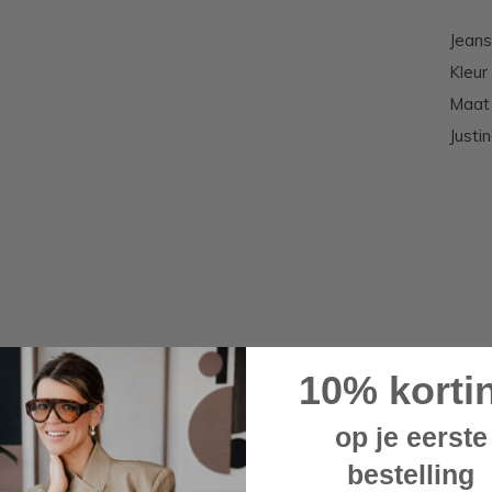
Jeans
Kleur
Maat 
Justi
10% korti
op je eerste
bestelling