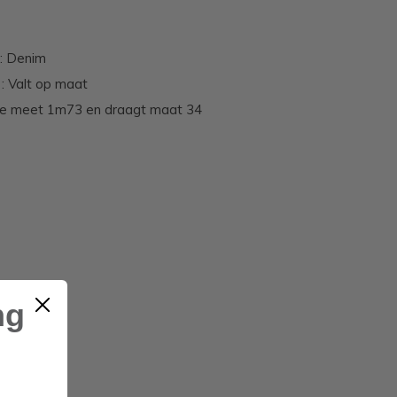
 : Denim
: Valt op maat
ne meet 1m73 en draagt maat 34
ng