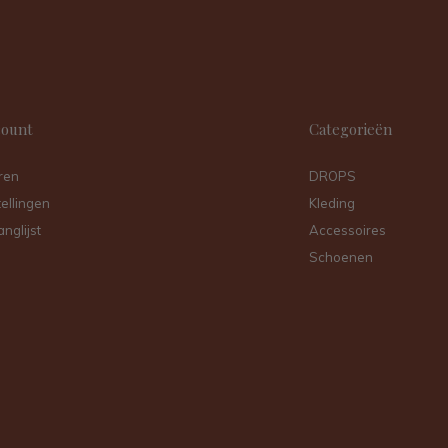
count
Categorieën
ren
DROPS
tellingen
Kleding
anglijst
Accessoires
Schoenen