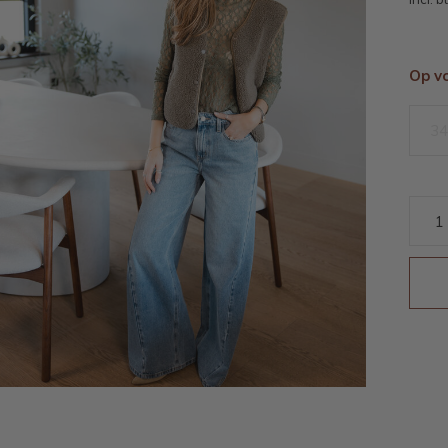
Op v
34