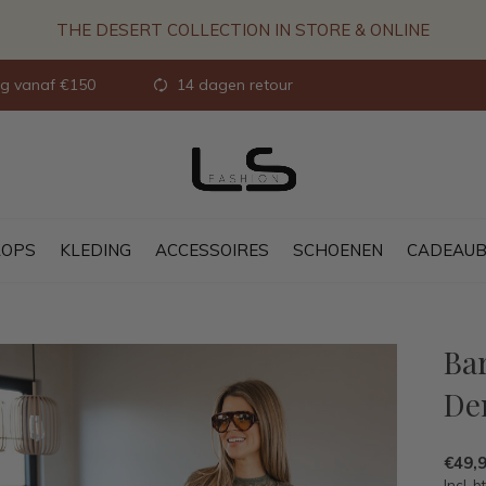
THE DESERT COLLECTION IN STORE & ONLINE
ng vanaf €150
14 dagen retour
OPS
KLEDING
ACCESSOIRES
SCHOENEN
CADEAU
Bar
De
€49,
Incl. b