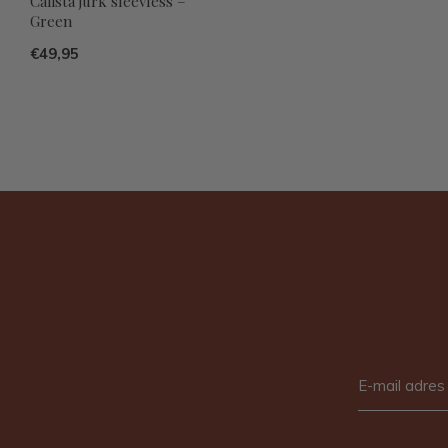
Calista jurk sleevless –
Green
€49,95