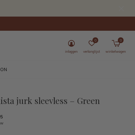
0
0
inloggen
verlanglijst
winkelwagen
BON
ista jurk sleevless – Green
95
tw