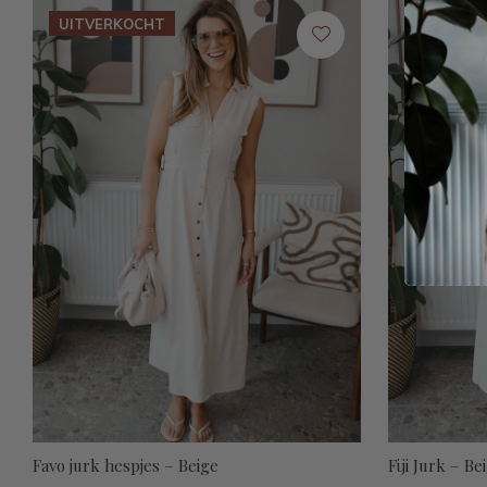
UITVERKOCHT
UITVERK
Favo jurk hespjes – Beige
Fiji Jurk – Be