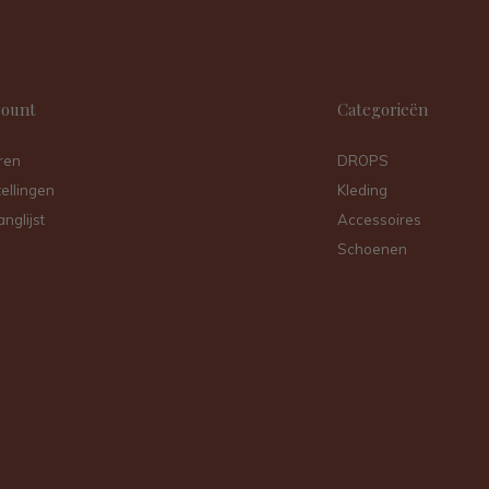
count
Categorieën
ren
DROPS
tellingen
Kleding
anglijst
Accessoires
Schoenen