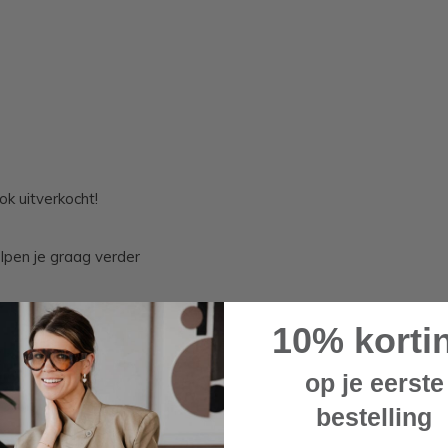
ok uitverkocht!
lpen je graag verder
10% korti
op je eerste
bestelling