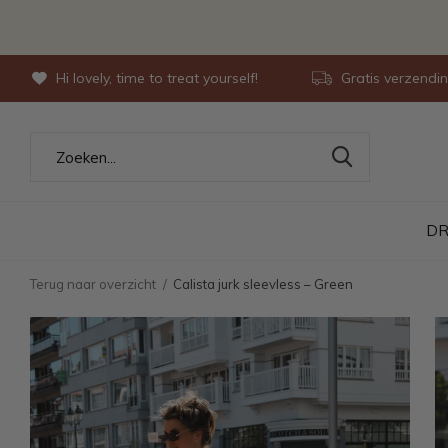
Hi lovely, time to treat yourself!
Gratis verzendi
DR
Terug naar overzicht
Calista jurk sleevless – Green