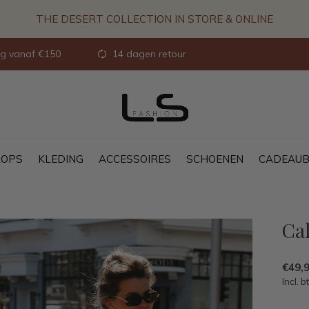
THE DESERT COLLECTION IN STORE & ONLINE
ng vanaf €150
14 dagen retour
OPS
KLEDING
ACCESSOIRES
SCHOENEN
CADEAU
Cal
€49,
Incl. b