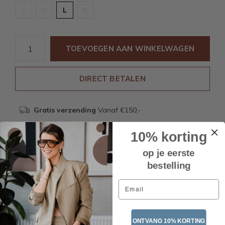
S
M
L
XL
TOEVOEGEN AAN WINKELWAGEN
DIRECT BETALEN
Gratis verzending
Vanaf €150,-
10% korting
Beschrijving
op je eerste
bestelling
Email
Recente artikelen
ONTVANG 10% KORTING