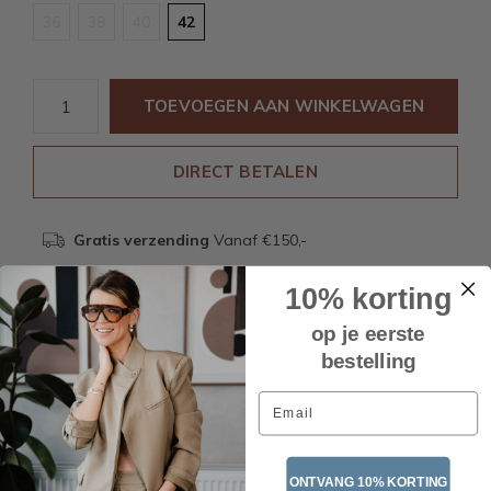
36
38
40
42
TOEVOEGEN AAN WINKELWAGEN
DIRECT BETALEN
Gratis verzending
Vanaf €150,-
10% korting
Beschrijving
op je eerste
bestelling
Email
Recente artikelen
ONTVANG 10% KORTING