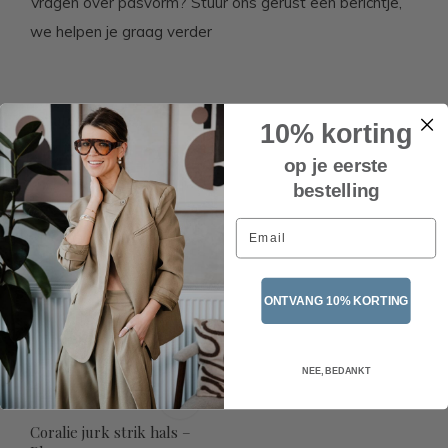
Vragen over pasvorm? Stuur ons gerust een berichtje,
we helpen je graag verder
Related articles
10% korting
op je eerste
UITVERKOCHT
bestelling
Email
ONTVANG 10% KORTING
NEE, BEDANKT
Coralie jurk strik hals –