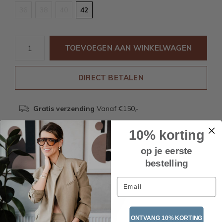
36
38
40
42
TOEVOEGEN AAN WINKELWAGEN
DIRECT BETALEN
Gratis verzending
Vanaf €150,-
10% korting
Beschrijving
op je eerste
bestelling
Email
Recente artikelen
ONTVANG 10% KORTING