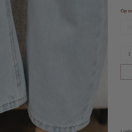
Op v
36
Loaf