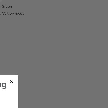
 : Groen
: Valt op maat
ng