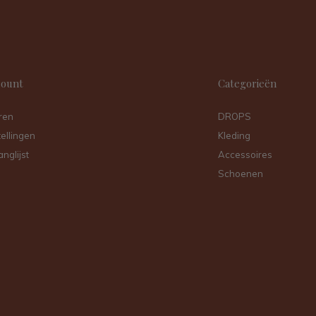
count
Categorieën
ren
DROPS
tellingen
Kleding
anglijst
Accessoires
Schoenen