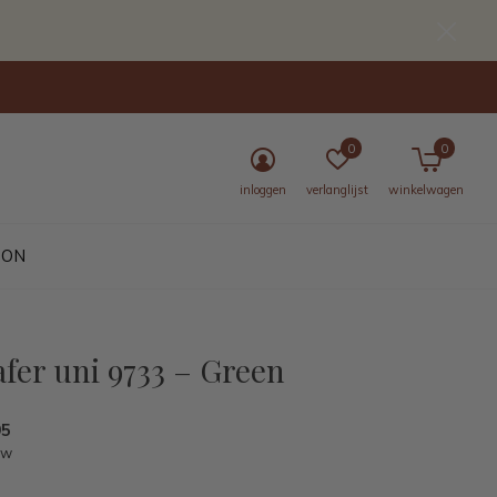
0
0
inloggen
verlanglijst
winkelwagen
BON
fer uni 9733 – Green
95
tw