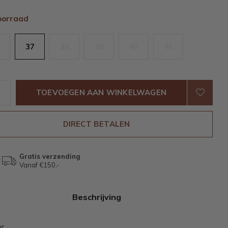
oorraad
37
38
39
40
41
TOEVOEGEN AAN WINKELWAGEN
DIRECT BETALEN
Gratis verzending
Vanaf €150,-
Beschrijving
er