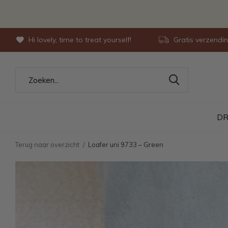
Hi lovely, time to treat yourself!
Gratis verzendi
DR
Terug naar overzicht
Loafer uni 9733 – Green