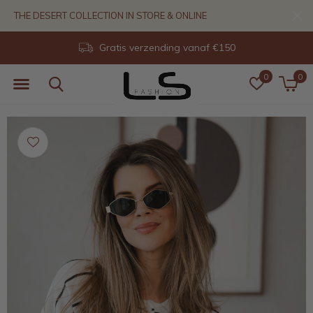
THE DESERT COLLECTION IN STORE & ONLINE
Gratis verzending vanaf €150
0
0