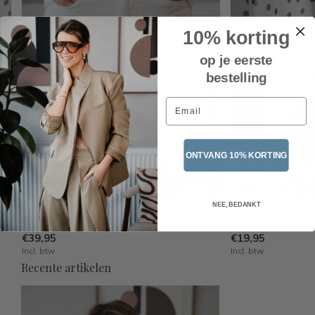
10% korting
op je eerste
bestelling
Email
ONTVANG 10% KORTING
NEE, BEDANKT
Vicus bermuda – White
Slipper teen plat
€39,95
€19,95
Incl. btw
Incl. btw
Recente artikelen