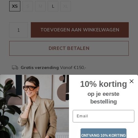
XS
S
M
L
XL
TOEVOEGEN AAN WINKELWAGEN
DIRECT BETALEN
Gratis verzending
Vanaf €150,-
10% korting
Beschrijving
op je eerste
bestelling
Email
Recente artikelen
ONTVANG 10% KORTING