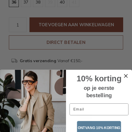
36
37
38
39
40
41
TOEVOEGEN AAN WINKELWAGEN
DIRECT BETALEN
Gratis verzending
Vanaf €150,-
Beschrijving
10% korting
op je eerste
bestelling
Recente artikelen
Email
ONTVANG 10% KORTING