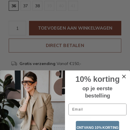
36
37
38
39
40
41
TOEVOEGEN AAN WINKELWAGEN
DIRECT BETALEN
Gratis verzending
Vanaf €150,-
10% korting
Beschrijving
op je eerste
bestelling
Email
Recente artikelen
ONTVANG 10% KORTING