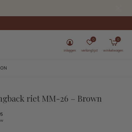
0
0
inloggen
verlanglijst
winkelwagen
BON
ingback riet MM-26 – Brown
95
tw