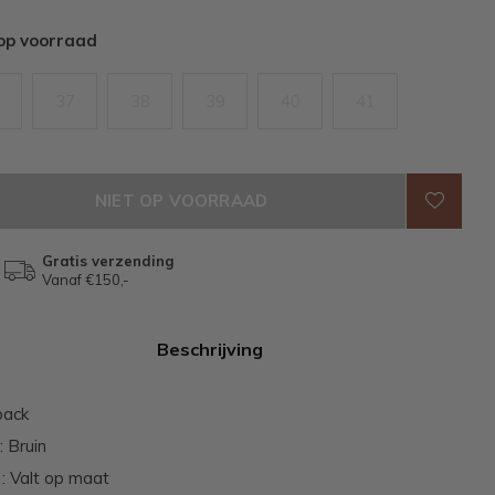
 op voorraad
37
38
39
40
41
NIET OP VOORRAAD
Gratis verzending
Vanaf €150,-
Beschrijving
back
: Bruin
: Valt op maat