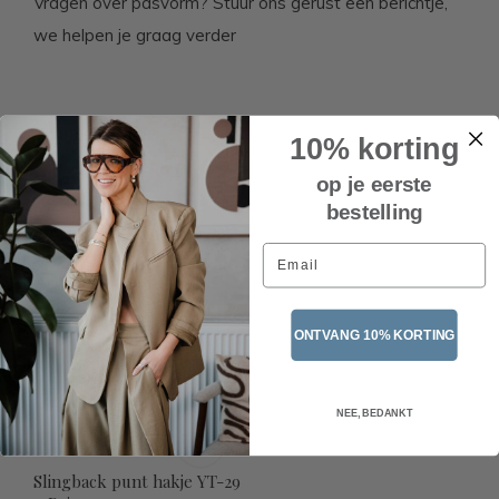
Vragen over pasvorm? Stuur ons gerust een berichtje,
we helpen je graag verder
Related articles
10% korting
op je eerste
bestelling
Email
ONTVANG 10% KORTING
NEE, BEDANKT
Slingback punt hakje YT-29