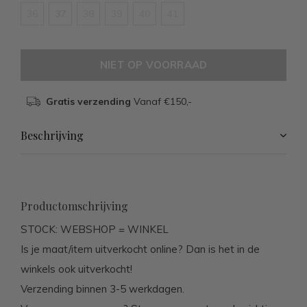
36
37
38
39
40
41
NIET OP VOORRAAD
Gratis verzending
Vanaf €150,-
Beschrijving
Productomschrijving
STOCK: WEBSHOP = WINKEL
Is je maat/item uitverkocht online? Dan is het in de
winkels ook uitverkocht!
Verzending binnen 3-5 werkdagen.