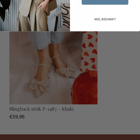
NEE, BEDANKT
Slingback strik P-1483 – khaki
€39,95