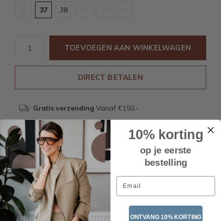
36
37
38
39
40
41
TOEVOEGEN AAN WINKELWAGEN
DIRECT BETALEN
Gratis verzending
Vanaf €150,-
10% korting
Beschrijving
op je eerste
bestelling
Email
Recente artikelen
ONTVANG 10% KORTING