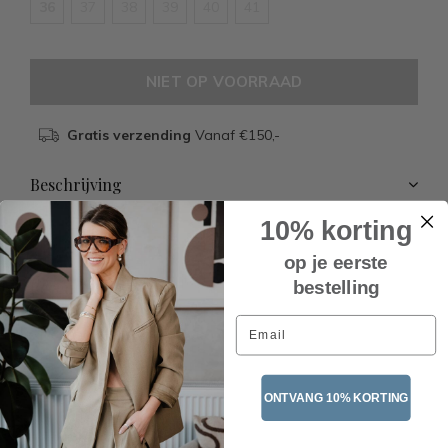
36
37
38
39
40
41
NIET OP VOORRAAD
Gratis verzending
Vanaf €150,-
Beschrijving
10% korting
op je eerste
bestelling
Recente artikelen
Email
ONTVANG 10% KORTING