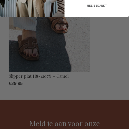
NEE, BEDANKT
Slipper plat H8-1207X – Camel
€39,95
Meld je aan voor onze