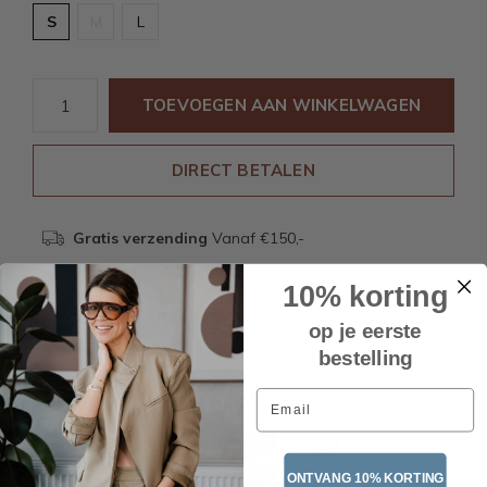
S
M
L
TOEVOEGEN AAN WINKELWAGEN
DIRECT BETALEN
Gratis verzending
Vanaf €150,-
10% korting
Beschrijving
op je eerste
bestelling
Email
Recente artikelen
ONTVANG 10% KORTING