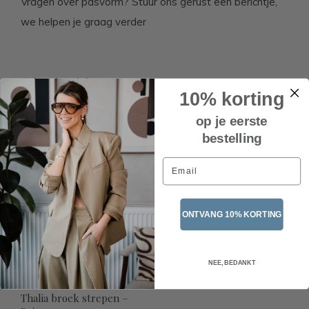
Vragen over pasvorm? Stuur ons gerust een berichtje,
we helpen je graag verder
Related articles
10% korting
UITVERKOCHT
op je eerste
bestelling
Email
ONTVANG 10% KORTING
NEE, BEDANKT
Thalia broek strepen –