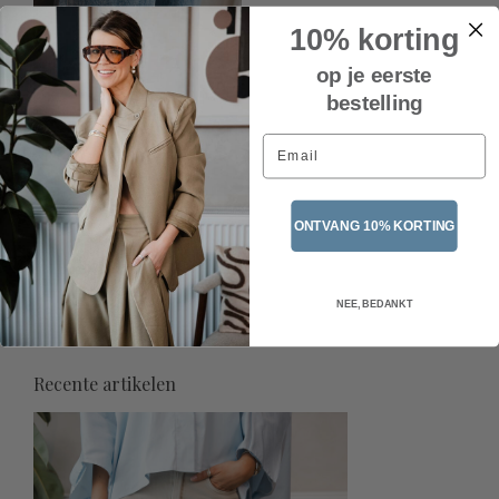
10% korting
op je eerste
bestelling
Email
ONTVANG 10% KORTING
Ballerine punt SS 9799 –
Blue
NEE, BEDANKT
€39,95
Incl. btw
Recente artikelen