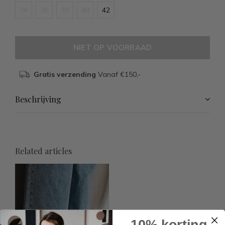
34
36
38
40
42
NIET OP VOORRAAD
Gratis verzending
Vanaf €150,-
Beschrijving
Related articles
10% korting