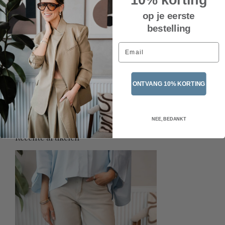
op je eerste
bestelling
Email
Ballerine punt SS 9799 –
ONTVANG 10% KORTING
Blue
€39,95
Incl. btw
NEE, BEDANKT
Recente artikelen