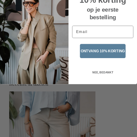
op je eerste
bestelling
Email
Ballerine punt SS 9799 –
ONTVANG 10% KORTING
Blue
€39,95
Incl. btw
NEE, BEDANKT
Recente artikelen