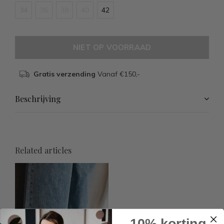
34
36
38
40
42
NIET OP VOORRAAD
Gratis verzending
Vanaf €150,-
Beschrijving
Related articles
10% korting