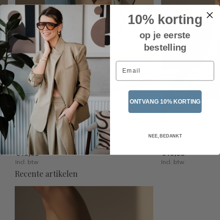
10% korting
op je eerste
bestelling
Email
ONTVANG 10% KORTING
NEE, BEDANKT
Sandaal open teen hakje CL085 – White
Sandaal open tee
€49,95
€49,95
Incl. btw
Incl. btw
Recente artikelen