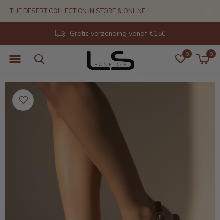
THE DESERT COLLECTION IN STORE & ONLINE
14 dagen retour
0
0