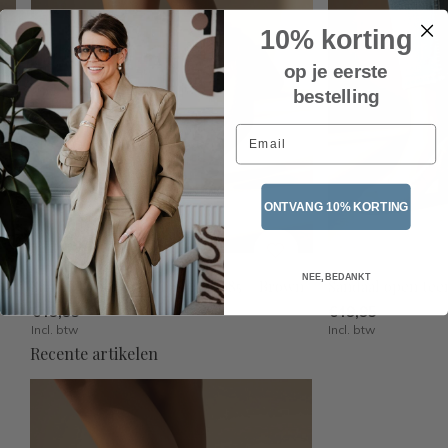
10% korting
op je eerste
bestelling
Email
ONTVANG 10% KORTING
NEE, BEDANKT
Sandaal open teen hakje CL085 – Brown
Sandaal open tee
€49,95
€49,95
Incl. btw
Incl. btw
Recente artikelen