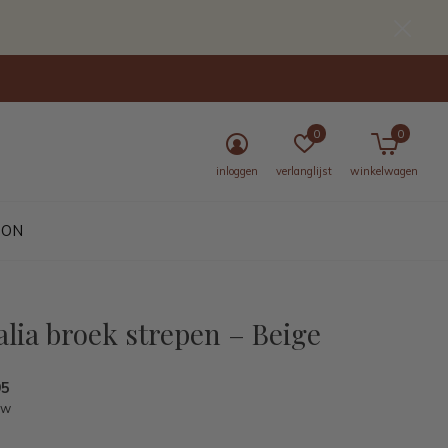
0
0
inloggen
verlanglijst
winkelwagen
BON
lia broek strepen – Beige
95
tw