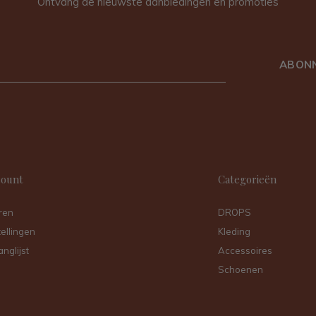
Ontvang de nieuwste aanbiedingen en promoties
ABON
count
Categorieën
ren
DROPS
tellingen
Kleding
anglijst
Accessoires
Schoenen