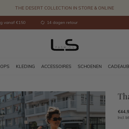
THE DESERT COLLECTION IN STORE & ONLINE
ng vanaf €150
14 dagen retour
OPS
KLEDING
ACCESSOIRES
SCHOENEN
CADEAU
Tha
€44,
Incl. b