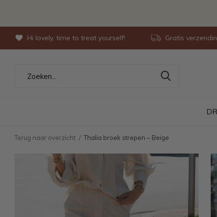
Hi lovely, time to treat yourself!
Gratis verzendi
DR
Terug naar overzicht
Thalia broek strepen – Beige