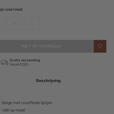
 op voorraad
M
L
NIET OP VOORRAAD
Gratis verzending
Vanaf €150,-
Beschrijving
k
 : Beige met roze/Rode lijntjes
: Valt op maat