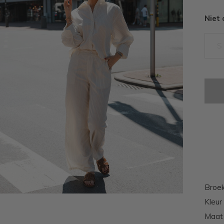
Niet
S
Broe
Kleur
Maat 