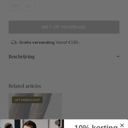
S/M
M/L
NIET OP VOORRAAD
Gratis verzending
Vanaf €150,-
Beschrijving
Related articles
UITVERKOCHT
10% korting