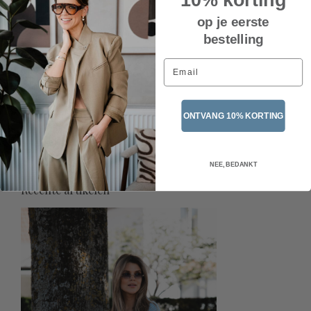
op je eerste
bestelling
Email
Slipper plat H8-1207X –
ONTVANG 10% KORTING
Camel
€39,95
Incl. btw
NEE, BEDANKT
Recente artikelen